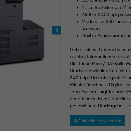
Cloud Ready A3-Farb-Mu
Bis zu 85 Seiten pro Min
2.400 x 2.400 dpi profes
Modernster 300-ipm-Sca
Scanweg
Flexible Papierverarbeit
Gebe Deinem Unternehmen die M
erzielen, Informationen ausz
Die „Cloud Ready“ TASKalfa M
Druckgeschwindigkeiten mit ei
2.400 dpi. Das intelligente S
Minute für schnelle Digitalisie
Toner-System sorgt für hohe Pr
der optionale Fiery Controller
professionelle Druckergebniss
Datenblatt downloaden