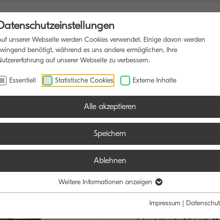
Datenschutzeinstellungen
Auf unserer Webseite werden Cookies verwendet. Einige davon werden
zwingend benötigt, während es uns andere ermöglichen, Ihre
Nutzererfahrung auf unserer Webseite zu verbessern.
DRUCKER
SOFTWARE
BLOG
Essentiell
Statistische Cookies
Externe Inhalte
Alle akzeptieren
Speichern
Ablehnen
TASKalfa M
PROFESSIONEL
Weitere Informationen anzeigen
FÜR DEIN UNT
Impressum
|
Datenschut