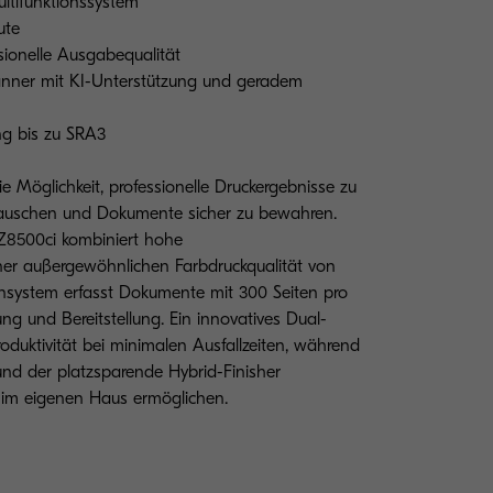
ltifunktionssystem
ute
sionelle Ausgabequalität
nner mit KI-Unterstützung und geradem
ung bis zu SRA3
öglichkeit, professionelle Druckergebnisse zu
utauschen und Dokumente sicher zu bewahren.
Z8500ci kombiniert hohe
ner außergewöhnlichen Farbdruckqualität von
cansystem erfasst Dokumente mit 300 Seiten pro
rung und Bereitstellung. Ein innovatives Dual-
oduktivität bei minimalen Ausfallzeiten, während
 und der platzsparende Hybrid-Finisher
e im eigenen Haus ermöglichen.